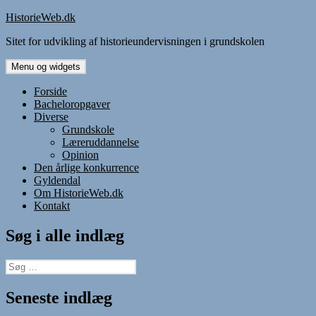
Hop
HistorieWeb.dk
til
Sitet for udvikling af historieundervisningen i grundskolen
indhold
Menu og widgets
Forside
Bacheloropgaver
Diverse
Grundskole
Læreruddannelse
Opinion
Den årlige konkurrence
Gyldendal
Om HistorieWeb.dk
Kontakt
Søg i alle indlæg
Søg
efter:
Seneste indlæg