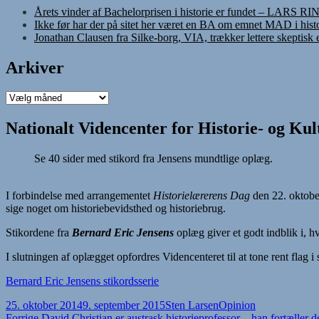
Årets vinder af Bachelorprisen i historie er fundet – LARS R
Ikke før har der på sitet her været en BA om emnet MAD i histo
Jonathan Clausen fra Silke-borg, VIA, trækker lettere skeptisk
Arkiver
Arkiver
Nationalt Videncenter for Historie- og Ku
Se 40 sider med stikord fra Jensens mundtlige oplæg.
I forbindelse med arrangementet
Historielærerens Dag
den 22. oktob
sige noget om historiebevidsthed og historiebrug.
Stikordene fra
Bernard Eric Jensens
oplæg giver et godt indblik i, hv
I slutningen af oplægget opfordres Videncenteret til at tone rent flag i 
Bernard Eric Jensens stikordsserie
Udgivet
Forfatter
Kategorier
25. oktober 2014
9. september 2015
Sten Larsen
Opinion
i
Forrige
Forrige
David Christian er austrask historieprofessor – han fortæller 