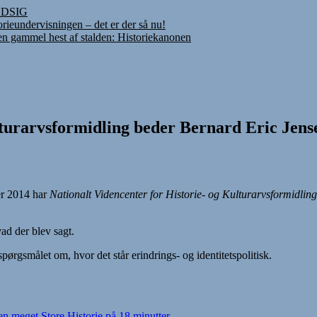
INDSIG
rieundervisningen – det er der så nu!
 en gammel hest af stalden: Historiekanonen
lturarvsformidling beder Bernard Eric Jens
er 2014 har
Nationalt Videncenter for Historie- og Kulturarvsformidling
ad der blev sagt.
spørgsmålet om, hvor det står erindrings- og identitetspolitisk.
den meget Store Historie på 18 minutter