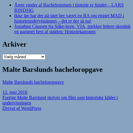
Årets vinder af Bachelorprisen i historie er fundet – LARS
RINDSIG
Ikke før har der på sitet her været en BA om emnet MAD i
historieundervisningen – det er der så nu!
Jonathan Clausen fra Silke-borg, VIA, trækker lettere skeptisk
en gammel hest af stalden: Historiekanonen
Arkiver
Arkiver
Malte Barslunds bacheloropgave
Malte Barslunds bacheloropgave
Udgivet
12. juni 2016
i
Indlægsnavigation
Forrige
Forrige
Malte Barslund skriver om film som historiske kilder i
indlæg:
undervisningen
Drevet af WordPress