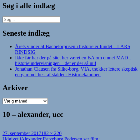
Søg i alle indlæg
Søg
efter:
Seneste indlæg
Årets vinder af Bachelorprisen i historie er fundet – LARS
RINDSIG
Ikke før har der på sitet her været en BA om emnet MAD i
historieundervisningen – det er der så nu!
Jonathan Clausen fra Silke-borg, VIA, trækker lettere skeptisk
en gammel hest af stalden: Historiekanonen
Arkiver
Arkiver
10 – alexander, ucc
Udgivet
Fuld
27. september 2017
182 × 220
i
størrelse
Udgivet i
Alexander Ratzeburg Pedersen ser film i