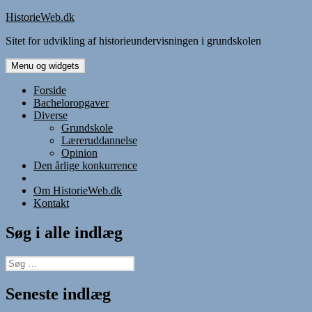
Hop
HistorieWeb.dk
til
Sitet for udvikling af historieundervisningen i grundskolen
indhold
Menu og widgets
Forside
Bacheloropgaver
Diverse
Grundskole
Læreruddannelse
Opinion
Den årlige konkurrence
Om HistorieWeb.dk
Kontakt
Søg i alle indlæg
Søg
efter:
Seneste indlæg