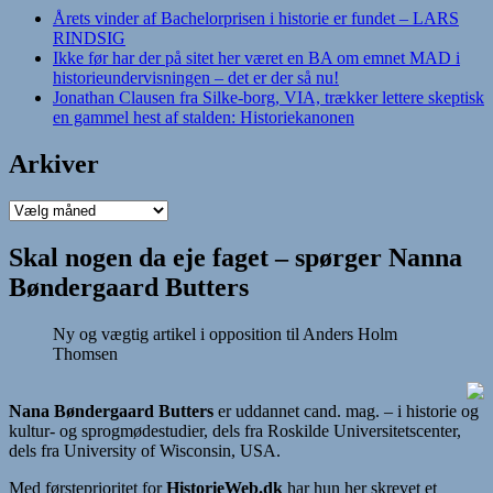
Årets vinder af Bachelorprisen i historie er fundet – LARS
RINDSIG
Ikke før har der på sitet her været en BA om emnet MAD i
historieundervisningen – det er der så nu!
Jonathan Clausen fra Silke-borg, VIA, trækker lettere skeptisk
en gammel hest af stalden: Historiekanonen
Arkiver
Arkiver
Skal nogen da eje faget – spørger Nanna
Bøndergaard Butters
Ny og vægtig artikel i opposition til Anders Holm
Thomsen
Nana Bøndergaard Butters
er uddannet cand. mag. – i historie og
kultur- og sprogmødestudier, dels fra Roskilde Universitetscenter,
dels fra University of Wisconsin, USA.
Med førsteprioritet for
HistorieWeb.dk
har hun her skrevet et