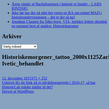
Årets vinder af Bachelorprisen i historie er fundet – LARS
RINDSIG
Ikke før har der på sitet her været en BA om emnet MAD i
historieundervisningen – det er der så nu!
Jonathan Clausen fra Silke-borg, VIA, trækker lettere skeptisk
en gammel hest af stalden: Historiekanonen
Arkiver
Arkiver
Historiskemorgener_tattoo_2000x1125Zar
Ivetic_behandlet
Udgivet
Fuld
12. december 2015
371 × 252
i
Indlægsnavigation
størrelse
Udgivet i
Er du frisk på et udviklingsprojekt i 2016-17, så har
HistorieLab måske midler til det?
Drevet af WordPress