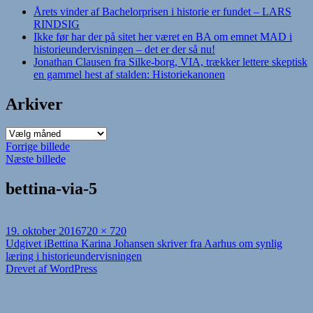
Årets vinder af Bachelorprisen i historie er fundet – LARS
RINDSIG
Ikke før har der på sitet her været en BA om emnet MAD i
historieundervisningen – det er der så nu!
Jonathan Clausen fra Silke-borg, VIA, trækker lettere skeptisk
en gammel hest af stalden: Historiekanonen
Arkiver
Arkiver
Forrige billede
Næste billede
bettina-via-5
Udgivet
Fuld
19. oktober 2016
720 × 720
i
Indlægsnavigation
størrelse
Udgivet i
Bettina Karina Johansen skriver fra Aarhus om synlig
læring i historieundervisningen
Drevet af WordPress