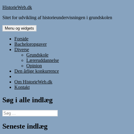
Hop
HistorieWeb.dk
til
Sitet for udvikling af historieundervisningen i grundskolen
indhold
Menu og widgets
Forside
Bacheloropgaver
Diverse
Grundskole
Læreruddannelse
Opinion
Den årlige konkurrence
Om HistorieWeb.dk
Kontakt
Søg i alle indlæg
Søg
efter:
Seneste indlæg