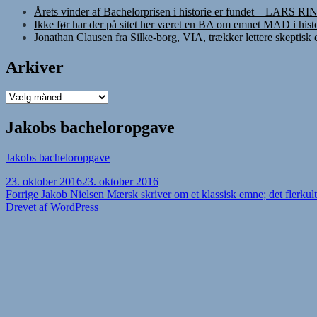
Årets vinder af Bachelorprisen i historie er fundet – LARS R
Ikke før har der på sitet her været en BA om emnet MAD i histo
Jonathan Clausen fra Silke-borg, VIA, trækker lettere skeptisk
Arkiver
Arkiver
Jakobs bacheloropgave
Jakobs bacheloropgave
Udgivet
23. oktober 2016
23. oktober 2016
i
Indlægsnavigation
Forrige
Forrige
Jakob Nielsen Mærsk skriver om et klassisk emne; det flerkult
indlæg:
Drevet af WordPress