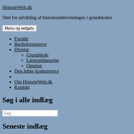
Hop
HistorieWeb.dk
til
Sitet for udvikling af historieundervisningen i grundskolen
indhold
Menu og widgets
Forside
Bacheloropgaver
Diverse
Grundskole
Læreruddannelse
Opinion
Den årlige konkurrence
Om HistorieWeb.dk
Kontakt
Søg i alle indlæg
Søg
efter:
Seneste indlæg