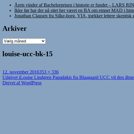
Årets vinder af Bachelorprisen i historie er fundet – LARS R
Ikke før har der på sitet her været en BA om emnet MAD i histo
Jonathan Clausen fra Silke-borg, VIA, trækker lettere skeptisk
Arkiver
Arkiver
louise-ucc-bk-15
Udgivet
Fuld
12. november 2016
353 × 336
i
Indlægsnavigation
størrelse
Udgivet i
Louise Lindgren Papadakis fra Blaagaard UCC vil den åbne 
Drevet af WordPress