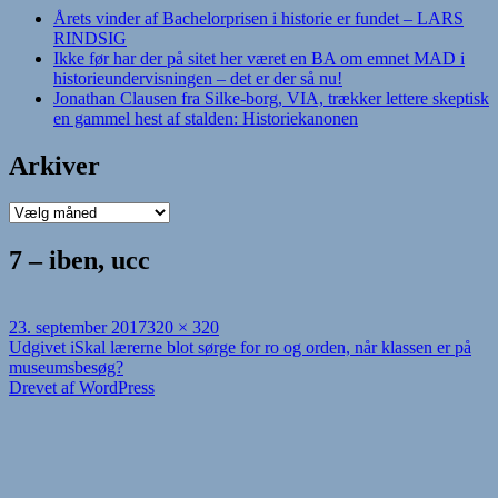
Årets vinder af Bachelorprisen i historie er fundet – LARS
RINDSIG
Ikke før har der på sitet her været en BA om emnet MAD i
historieundervisningen – det er der så nu!
Jonathan Clausen fra Silke-borg, VIA, trækker lettere skeptisk
en gammel hest af stalden: Historiekanonen
Arkiver
Arkiver
7 – iben, ucc
Udgivet
Fuld
23. september 2017
320 × 320
i
Indlægsnavigation
størrelse
Udgivet i
Skal lærerne blot sørge for ro og orden, når klassen er på
museumsbesøg?
Drevet af WordPress