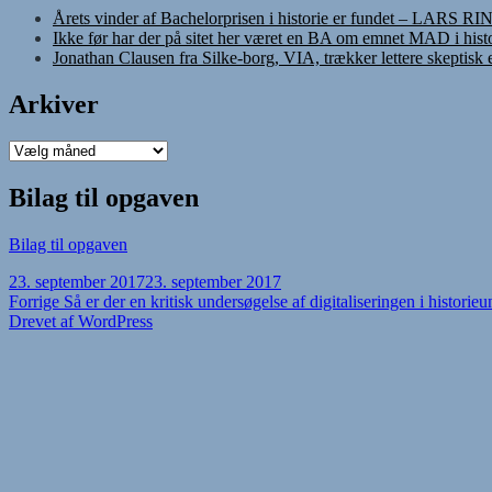
Årets vinder af Bachelorprisen i historie er fundet – LARS R
Ikke før har der på sitet her været en BA om emnet MAD i histo
Jonathan Clausen fra Silke-borg, VIA, trækker lettere skeptisk
Arkiver
Arkiver
Bilag til opgaven
Bilag til opgaven
Udgivet
23. september 2017
23. september 2017
i
Indlægsnavigation
Forrige
Forrige
Så er der en kritisk undersøgelse af digitaliseringen i historie
indlæg:
Drevet af WordPress