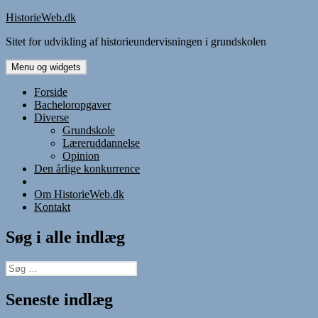
Hop
HistorieWeb.dk
til
Sitet for udvikling af historieundervisningen i grundskolen
indhold
Menu og widgets
Forside
Bacheloropgaver
Diverse
Grundskole
Læreruddannelse
Opinion
Den årlige konkurrence
Om HistorieWeb.dk
Kontakt
Søg i alle indlæg
Søg
efter:
Seneste indlæg