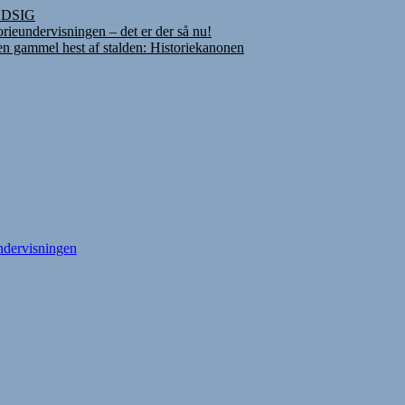
INDSIG
rieundervisningen – det er der så nu!
 en gammel hest af stalden: Historiekanonen
undervisningen