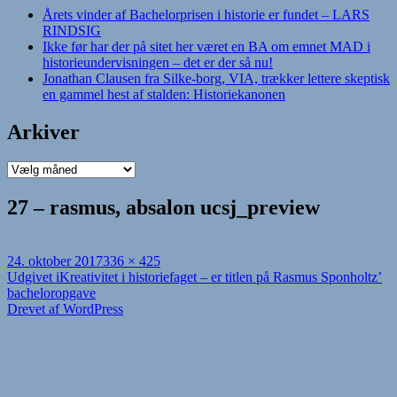
Årets vinder af Bachelorprisen i historie er fundet – LARS
RINDSIG
Ikke før har der på sitet her været en BA om emnet MAD i
historieundervisningen – det er der så nu!
Jonathan Clausen fra Silke-borg, VIA, trækker lettere skeptisk
en gammel hest af stalden: Historiekanonen
Arkiver
Arkiver
27 – rasmus, absalon ucsj_preview
Udgivet
Fuld
24. oktober 2017
336 × 425
i
Indlægsnavigation
størrelse
Udgivet i
Kreativitet i historiefaget – er titlen på Rasmus Sponholtz’
bacheloropgave
Drevet af WordPress