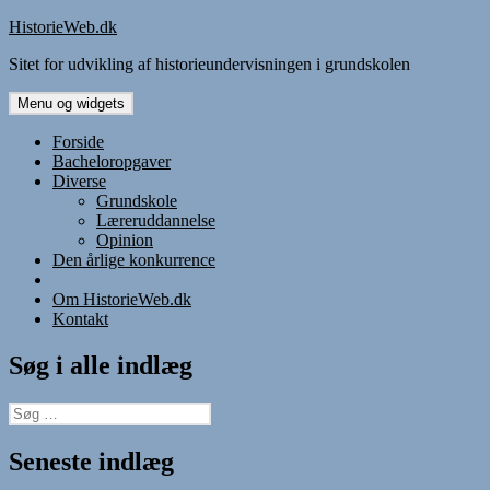
Hop
HistorieWeb.dk
til
Sitet for udvikling af historieundervisningen i grundskolen
indhold
Menu og widgets
Forside
Bacheloropgaver
Diverse
Grundskole
Læreruddannelse
Opinion
Den årlige konkurrence
Om HistorieWeb.dk
Kontakt
Søg i alle indlæg
Søg
efter:
Seneste indlæg