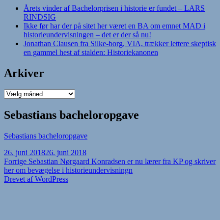
Årets vinder af Bachelorprisen i historie er fundet – LARS
RINDSIG
Ikke før har der på sitet her været en BA om emnet MAD i
historieundervisningen – det er der så nu!
Jonathan Clausen fra Silke-borg, VIA, trækker lettere skeptisk
en gammel hest af stalden: Historiekanonen
Arkiver
Arkiver
Sebastians bacheloropgave
Sebastians bacheloropgave
Udgivet
26. juni 2018
26. juni 2018
i
Indlægsnavigation
Forrige
Forrige
Sebastian Nørgaard Konradsen er nu lærer fra KP og skriver
indlæg:
her om bevægelse i historieundervisningn
Drevet af WordPress