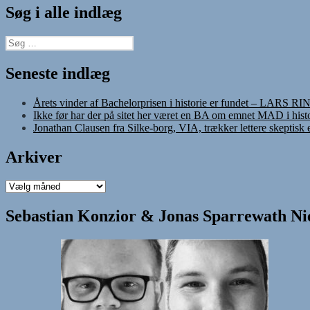
Søg i alle indlæg
Søg
efter:
Seneste indlæg
Årets vinder af Bachelorprisen i historie er fundet – LARS R
Ikke før har der på sitet her været en BA om emnet MAD i histo
Jonathan Clausen fra Silke-borg, VIA, trækker lettere skeptisk
Arkiver
Arkiver
Sebastian Konzior & Jonas Sparrewath Nie