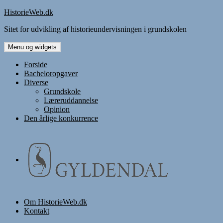
Hop
HistorieWeb.dk
til
Sitet for udvikling af historieundervisningen i grundskolen
indhold
Menu og widgets
Forside
Bacheloropgaver
Diverse
Grundskole
Læreruddannelse
Opinion
Den årlige konkurrence
Om HistorieWeb.dk
Kontakt