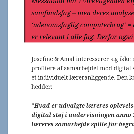
Messaoudi har i virkeligehden kny
samfundsfag – men deres analyse
‘udenomsfaglig computerbrug’ = d
er relevant i alle fag. Derfor ogs
Josefine & Amal interesserer sig ikke 
profitere af samarbejdet mod digital s
et individuelt læreranliggende. Den
hedder:
“
Hvad er udvalgte læreres oplevels
digital støj i undervisningen anno 
læreres samarbejde spille for begr