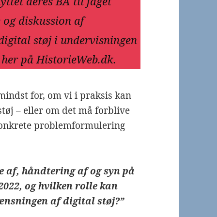
ttet deres BA til faget
 og diskussion af
igital støj i undervisningen
å her på HistorieWeb.dk.
mindst for, om vi i praksis kan
tøj – eller om det må forblive
 konkrete problemformulering
e af, håndtering af og syn på
2022, og hvilken rolle kan
ænsningen af digital støj?”