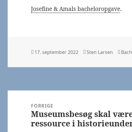
Josefine & Amals bacheloropgave
.
Udgivet
Forfatter
Kate
17. september 2022
Sten Larsen
Bach
i
Indlægsnavigation
FORRIGE
Museumsbesøg skal være
Forrige
ressource i historieunde
indlæg: