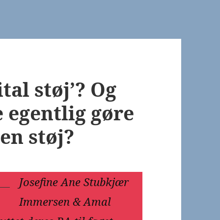
tal støj’? Og
 egentlig gøre
en støj?
Josefine Ane Stubkjær
Immersen & Amal