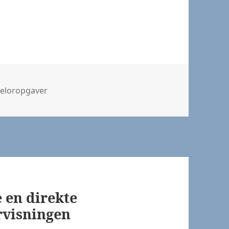
gorier
eloropgaver
 en direkte
rvisningen