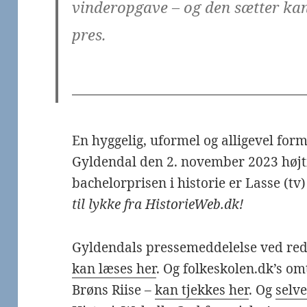
vinderopgave – og den sætter ka
pres.
En hyggelig, uformel og alligevel form
Gyldendal den 2. november 2023 højtid
bachelorprisen i historie er Lasse (tv)
til lykke fra HistorieWeb.dk!
Gyldendals pressemeddelelse ved red
kan læses her
. Og folkeskolen.dk’s om
Brøns Riise –
kan tjekkes her
. Og
selv