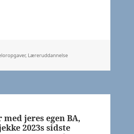
orier
eloropgaver
,
Læreruddannelse
r med jeres egen BA,
tjekke 2023s sidste