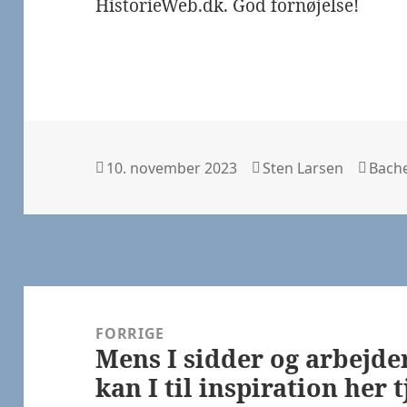
HistorieWeb.dk. God fornøjelse!
Udgivet
Forfatter
Kateg
10. november 2023
Sten Larsen
Bach
i
Indlægsnavigation
FORRIGE
Mens I sidder og arbejde
Forrige
kan I til inspiration her 
indlæg: