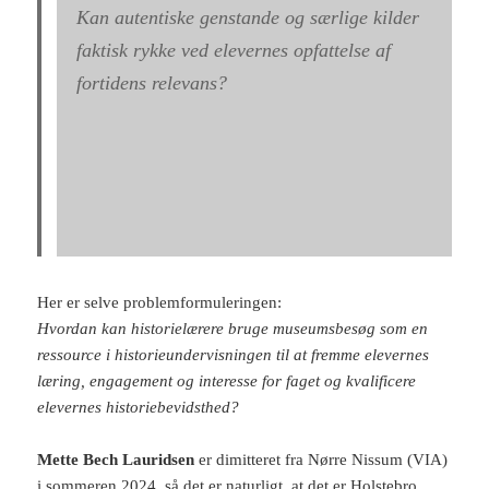
Kan autentiske genstande og særlige kilder
faktisk rykke ved elevernes opfattelse af
fortidens relevans?
Her er selve problemformuleringen:
Hvordan kan historielærere bruge museumsbesøg som en
ressource i historieundervisningen til at fremme elevernes
læring, engagement og interesse for faget og kvalificere
elevernes historiebevidsthed?
Mette Bech Lauridsen
er dimitteret fra Nørre Nissum (VIA)
i sommeren 2024, så det er naturligt, at det er Holstebro