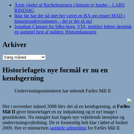
Årets vinder af Bachelorprisen i historie er fundet – LARS
RINDSIG
Ikke før har der på sitet her været en BA om emnet MAD i
historieundervisningen – det er der så nu!
Jonathan Clausen fra Silke-borg, VIA, trækker lettere skeptisk
en gammel hest af stalden: Historiekanonen
Arkiver
Arkiver
Historiefagets nye formål er nu en
kendsgerning
Undervisningsministeren har udsendt Fælles Mål II
Her i november måned 2008 blev det så en kendsgerning, at
Fælles
Mål II
giver historiefaget en ny indpakning og et nyt image i
grundskolen. Nu mangler kun fagets nye vejledende læseplan og
undervisningvejledning. De er formentlig helt klar i løbet af foråret
2009. Her er ministeriets
samlede udmelding
for Fælles Mål II.