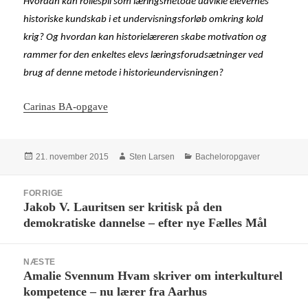
Hvordan kan rollespil som læringsmetode udvikle elevernes
historiske kundskab i et undervisningsforløb omkring kold
krig? Og hvordan kan historielæreren skabe motivation og
rammer for den enkeltes elevs læringsforudsætninger ved
brug af denne metode i historieundervisningen?
Carinas BA-opgave
Udgivet
Forfatter
Kategorier
21. november 2015
Sten Larsen
Bacheloropgaver
i
Indlægsnavigation
FORRIGE
Jakob V. Lauritsen ser kritisk på den
Forrige
demokratiske dannelse – efter nye Fælles Mål
indlæg:
NÆSTE
Amalie Svennum Hvam skriver om interkulturel
Næste
kompetence – nu lærer fra Aarhus
indlæg: