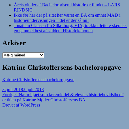
Årets vinder af Bachelorprisen i historie er fundet – LARS
RINDSIG
Ikke før har der på sitet her været en BA om emnet MAD i
historieundervisningen – det er der så nu!
Jonathan Clausen fra Silke-borg, VIA, trækker lettere skeptisk
en gammel hest af stalden: Historiekanonen
Arkiver
Arkiver
Katrine Christoffersens bacheloropgave
Katrine Christoffersens bacheloropgave
Udgivet
3. juli 2018
3. juli 2018
i
Indlægsnavigation
Forrige
Forrige
“Nærmiljøet som læremiddel & elevers historiebevidsthed”
indlæg:
er titlen på Katrine Møller Christoffersens BA
Drevet af WordPress