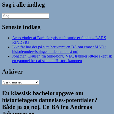
Søg i alle indlæg
Søg
efter:
Seneste indlæg
Årets vinder af Bachelorprisen i historie er fundet – LARS
RINDSIG
Ikke før har der på sitet her været en BA om emnet MAD i
historieundervisningen – det er der så nu!
Jonathan Clausen fra Silke-borg, VIA, trækker lettere skeptisk
en gammel hest af stalden: Historiekanonen
Arkiver
Arkiver
En klassisk bacheloropgave om
historiefagets dannelses-potentialer?
Både ja og nej. En BA fra Andreas
Johannessen.