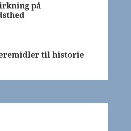
irkning på
dsthed
remidler til historie