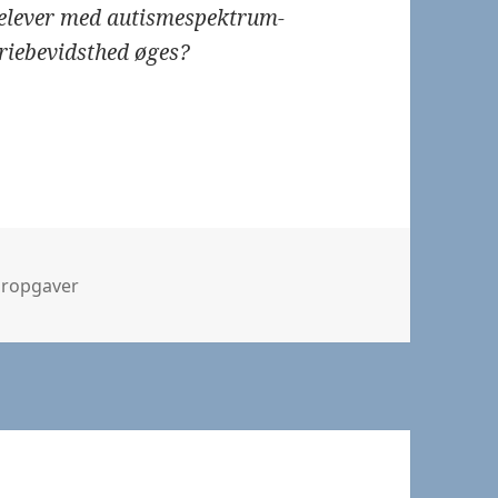
r elever med autismespektrum-
toriebevidsthed øges?
ier
oropgaver