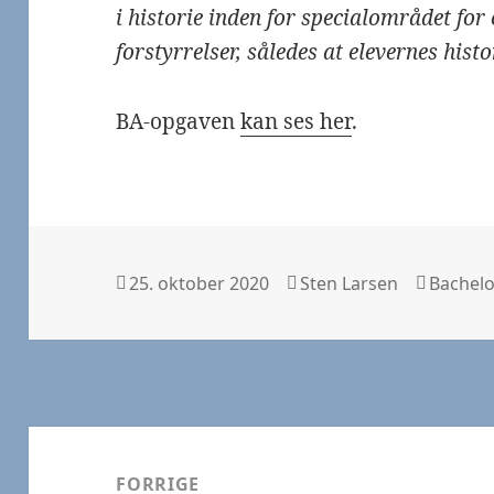
i historie inden for specialområdet fo
forstyrrelser, således at elevernes his
BA-opgaven
kan ses her
.
Udgivet
Forfatter
Kategor
25. oktober 2020
Sten Larsen
Bachel
i
Indlægsnavigation
FORRIGE