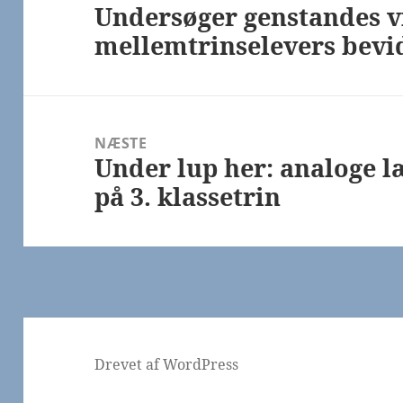
Undersøger genstandes v
Forrige
mellemtrinselevers bevi
indlæg:
NÆSTE
Under lup her: analoge læ
Næste
på 3. klassetrin
indlæg:
Drevet af WordPress