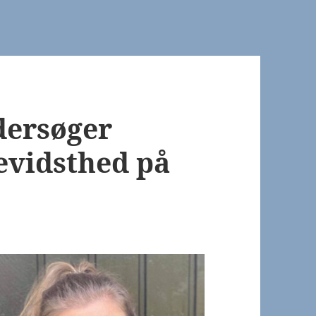
dersøger
evidsthed på