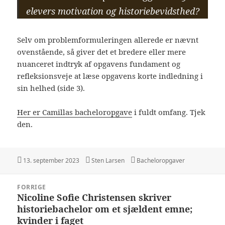
elevers motivation og historiebevidsthe
d?
Selv om problemformuleringen allerede er nævnt
ovenstående, så giver det et bredere eller mere
nuanceret indtryk af opgavens fundament og
refleksionsveje at læse opgavens korte indledning i
sin helhed (side 3).
Her er Camillas bacheloropgave
i fuldt omfang. Tjek
den.
Udgivet
Forfatter
Kategorier
13. september 2023
Sten Larsen
Bacheloropgaver
i
Indlægsnavigation
FORRIGE
Nicoline Sofie Christensen skriver
Forrige
historiebachelor om et sjældent emne;
indlæg:
kvinder i faget