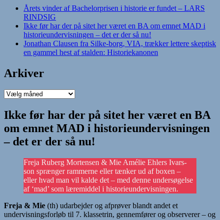
Årets vinder af Bachelorprisen i historie er fundet – LARS
RINDSIG
Ikke før har der på sitet her været en BA om emnet MAD i
historieundervisningen – det er der så nu!
Jonathan Clausen fra Silke-borg, VIA, trækker lettere skeptisk
en gammel hest af stalden: Historiekanonen
Arkiver
Arkiver
Ikke før har der på sitet her været en BA
om emnet MAD i historieundervisningen
– det er der så nu!
Freja Ruberg Mortensen & Mie Amélie Ehlers Ivars-
son sprænger rammerne eller tænker ud af boxen –
eller hvad man vil kalde det – med denne undersøgelse
af ‘mad’ som læremiddel i historieundervisningen.
Freja & Mie
(th) udarbejder og afprøver blandt andet et
undervisningsforløb til 7. klassetrin, gennemfører og observerer – og