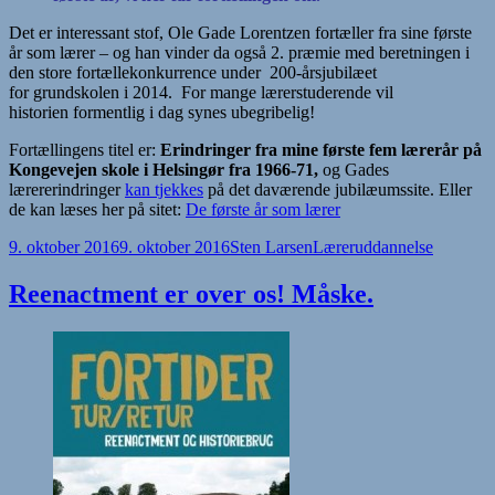
Det er interessant stof, Ole Gade Lorentzen fortæller fra sine første
år som lærer – og han vinder da også 2. præmie med beretningen i
den store fortællekonkurrence under 200-årsjubilæet
for grundskolen i 2014. For mange lærerstuderende vil
historien formentlig i dag synes ubegribelig!
Fortællingens titel er:
Erindringer fra mine første fem lærerår på
Kongevejen skole i Helsingør fra 1966-71,
og Gades
lærererindringer
kan tjekkes
på det daværende jubilæumssite. Eller
de kan læses her på sitet:
De første år som lærer
Udgivet
Forfatter
Kategorier
9. oktober 2016
9. oktober 2016
Sten Larsen
Læreruddannelse
i
Reenactment er over os! Måske.