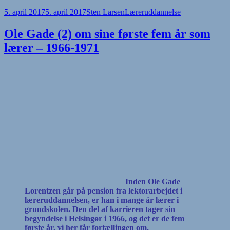
Udgivet
Forfatter
Kategorier
5. april 2017
5. april 2017
Sten Larsen
Læreruddannelse
i
Ole Gade (2) om sine første fem år som
lærer – 1966-1971
Inden Ole Gade
Lorentzen går på pension fra lektorarbejdet i
læreruddannelsen, er han i mange år lærer i
grundskolen. Den del af karrieren tager sin
begyndelse i Helsingør i 1966, og det er de fem
første år, vi her får fortællingen om.