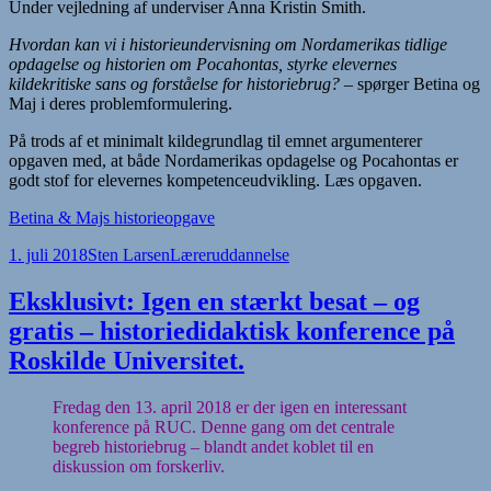
Under vejledning af underviser Anna Kristin Smith.
Hvordan kan vi i historieundervisning om Nordamerikas tidlige
opdagelse og historien om Pocahontas, styrke elevernes
kildekritiske sans og forståelse for historiebrug? –
spørger Betina og
Maj i deres problemformulering.
På trods af et minimalt kildegrundlag til emnet argumenterer
opgaven med, at både Nordamerikas opdagelse og Pocahontas er
godt stof for elevernes kompetenceudvikling. Læs opgaven.
Betina & Majs historieopgave
Udgivet
Forfatter
Kategorier
1. juli 2018
Sten Larsen
Læreruddannelse
i
Eksklusivt: Igen en stærkt besat – og
gratis – historiedidaktisk konference på
Roskilde Universitet.
Fredag den 13. april 2018 er der igen en interessant
konference på RUC. Denne gang om det centrale
begreb historiebrug – blandt andet koblet til en
diskussion om forskerliv.