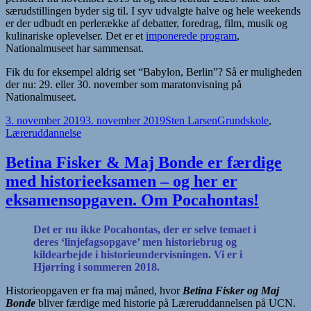
særudstillingen byder sig til. I syv udvalgte halve og hele weekends
er der udbudt en perlerække af debatter, foredrag, film, musik og
kulinariske oplevelser. Det er et
imponerede program
,
Nationalmuseet har sammensat.
Fik du for eksempel aldrig set “Babylon, Berlin”? Så er muligheden
der nu: 29. eller 30. november som maratonvisning på
Nationalmuseet.
Udgivet
Forfatter
Kategorier
3. november 2019
3. november 2019
Sten Larsen
Grundskole
,
i
Læreruddannelse
Betina Fisker & Maj Bonde er færdige
med historieeksamen – og her er
eksamensopgaven. Om Pocahontas!
Det er nu ikke Pocahontas, der er selve temaet i
deres ‘linjefagsopgave’ men historiebrug og
kildearbejde i historieundervisningen. Vi er i
Hjørring i sommeren 2018.
Historieopgaven er fra maj måned, hvor
Betina Fisker og Maj
Bonde
bliver færdige med historie på Læreruddannelsen på UCN.