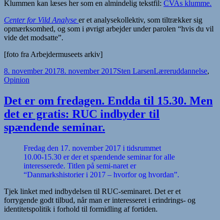
Klummen kan læses her som en almindelig tekstfil:
CVAs klumme.
Center for Vild Analyse
er et analysekollektiv, som tiltrækker sig
opmærksomhed, og som i øvrigt arbejder under parolen “hvis du vil
vide det modsatte”.
[foto fra Arbejdermuseets arkiv]
Udgivet
Forfatter
Kategorier
8. november 2017
8. november 2017
Sten Larsen
Læreruddannelse
,
i
Opinion
Det er om fredagen. Endda til 15.30. Men
det er gratis: RUC indbyder til
spændende seminar.
Fredag den
17. november 2017 i tidsrummet
10.00-15.30 er der et spændende seminar for alle
interesserede. Titlen på semi-naret er
“Danmarkshistorier i 2017 – hvorfor og hvordan”.
Tjek linket med indbydelsen til RUC-seminaret. Det er et
forrygende godt tilbud, når man er interesseret i erindrings- og
identitetspolitik i forhold til formidling af fortiden.