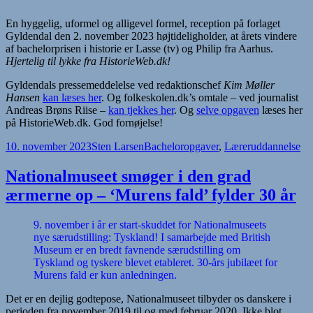
En hyggelig, uformel og alligevel formel, reception på forlaget
Gyldendal den 2. november 2023 højtideligholder, at årets vindere
af bachelorprisen i historie er Lasse (tv) og Philip fra Aarhus.
Hjertelig til lykke fra HistorieWeb.dk!
Gyldendals pressemeddelelse ved redaktionschef
Kim Møller
Hansen
kan læses her
. Og folkeskolen.dk’s omtale – ved journalist
Andreas Brøns Riise –
kan tjekkes her
. Og
selve opgaven
læses her
på HistorieWeb.dk. God fornøjelse!
Udgivet
Forfatter
Kategorier
10. november 2023
Sten Larsen
Bacheloropgaver
,
Læreruddannelse
i
Nationalmuseet smøger i den grad
ærmerne op – ‘Murens fald’ fylder 30 år
9. november i år er start-skuddet for Nationalmuseets
nye særudstilling: Tyskland! I samarbejde med British
Museum er en bredt favnende særudstilling om
Tyskland og tyskere blevet etableret. 30-års jubilæet for
Murens fald er kun anledningen.
Det er en dejlig godtepose, Nationalmuseet tilbyder os danskere i
perioden fra november 2019 til og med februar 2020. Ikke blot