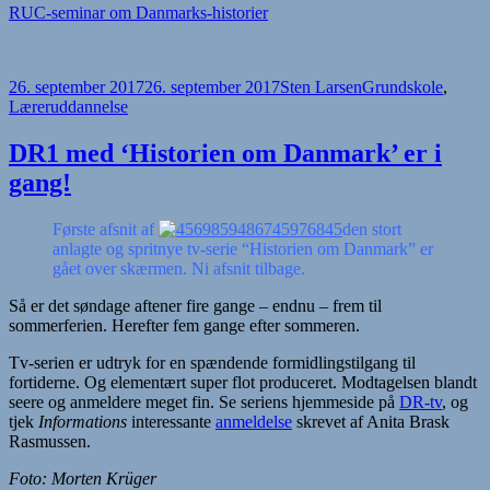
RUC-seminar om Danmarks-historier
Udgivet
Forfatter
Kategorier
26. september 2017
26. september 2017
Sten Larsen
Grundskole
,
i
Læreruddannelse
DR1 med ‘Historien om Danmark’ er i
gang!
Første afsnit af
den stort
anlagte og spritnye tv-serie “Historien om Danmark” er
gået over skærmen. Ni afsnit tilbage.
Så er det søndage aftener fire gange – endnu – frem til
sommerferien. Herefter fem gange efter sommeren.
Tv-serien er udtryk for en spændende formidlingstilgang til
fortiderne. Og elementært super flot produceret. Modtagelsen blandt
seere og anmeldere meget fin. Se seriens hjemmeside på
DR-tv
, og
tjek
Informations
interessante
anmeldelse
skrevet af Anita Brask
Rasmussen.
Foto: Morten Krüger