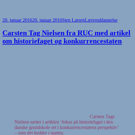
Udgivet
Forfatter
Kategorier
20. januar 2016
20. januar 2016
Sten Larsen
Læreruddannelse
i
Carsten Tag Nielsen fra RUC med artikel
om historiefaget og konkurrencestaten
Carsten Tage
Nielsen sætter i artiklen ‘fokus på historiefaget i den
danske grundskole set i konkurrencestatens perspektiv’
– som det hedder i starten.