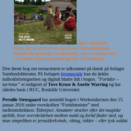
Også i Danmark
bliver der nu skrevet om og forsket i det amerikansk
inspirerede fænomen ‘reenactment’, hvor vi dykker ned
i et stykke fortid og levendegør det. En fritidsleg.
Den første bog om reenactment er udkommet på dansk på forlaget
Samfundslitteratur. På forlagets
hjemmeside
kan du tjekke
indholdsfortegnelsen og digitalt bladre lidt i bogen.
“Fortider –
tur/retur”
er redigeret af
Tove Kruse & Anette Warring
og har
således basis i RUC, Roskilde Universitet.
Pernille Stensgaard
har anmeldt bogen i Weekendavisen den 15.
januar 2016 under overskriften “Fortidsturister” med
mellemrubrikken:
Tidsrejser. Amatører stræber efter det magiske
øjeblik, hvor overskridelsen mellem nutid og fortid finder sted, og
man simpelthen er jernalderkvinde, viking, ridder – eller tysk soldat.