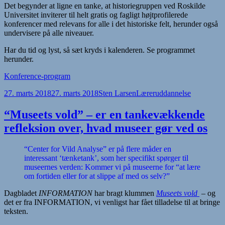
Det begynder at ligne en tanke, at historiegruppen ved Roskilde
Universitet inviterer til helt gratis og fagligt højtprofilerede
konferencer med relevans for alle i det historiske felt, herunder også
undervisere på alle niveauer.
Har du tid og lyst, så sæt kryds i kalenderen. Se programmet
herunder.
Konference-program
Udgivet
Forfatter
Kategorier
27. marts 2018
27. marts 2018
Sten Larsen
Læreruddannelse
i
“Museets vold” – er en tankevækkende
refleksion over, hvad museer gør ved os
“Center for Vild Analyse” er på flere måder en
interessant ‘tænketank’, som her specifikt spørger til
museernes verden: Kommer vi på museerne for “at lære
om fortiden eller for at slippe af med os selv?”
Dagbladet
INFORMATION
har bragt klummen
Museets vold
– og
det er fra INFORMATION, vi venligst har fået tilladelse til at bringe
teksten.