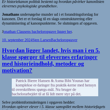
Er historiekanon politisk bestemt og hvordan påvirker kanonlisten
elevernes psykologiske grundbehov
.
Jonathans
undersøgelse munder ud i et forandringsforslag for
kanonen. Det er et forslag til en slags omstrukturering eller
dynaminisering af kanonpunkterne. Se slutningen af opgaven.
J
onathan Clausens bacheloropgave ligger her
.
Udgivet
Forfatter
Kategorier
10. september 2024
Sten Larsen
Bacheloropgaver
i
Hvordan ligger landet, hvis man i en 5.
klasse spørger til elevernes erfaringer
med historieindhold, metoder og
motivation?
Patrick Bierre Hansen & Asma Bibi Younas har
komplekse er-faringer fra praktik-kerne med hensyn
til overskriftens spørgs-mål. Nu bruger de
bachelorarbejdet til at få lidt mere styr på det.
Selve problemformuleringen i opgaven hedder:
Hvordan oplever elever i 5. klasse samspillet mellem historiefagets