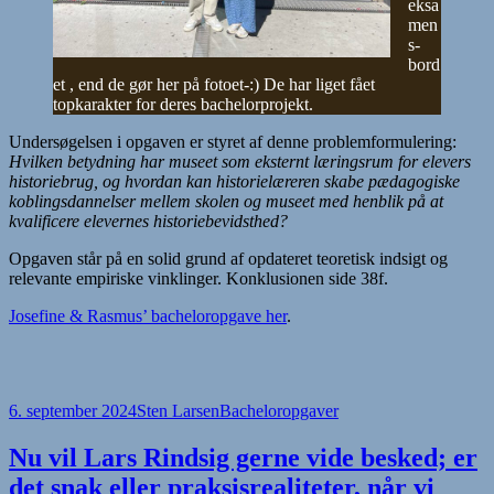
eksa
men
s-
bord
et , end de gør her på fotoet-:) De har liget fået
topkarakter for deres bachelorprojekt.
Undersøgelsen i opgaven er styret af denne problemformulering:
Hvilken betydning har museet som eksternt læringsrum for elevers
historiebrug, og hvordan kan historielæreren skabe pædagogiske
koblingsdannelser mellem skolen og museet med henblik på at
kvalificere elevernes historiebevidsthed?
Opgaven står på en solid grund af opdateret teoretisk indsigt og
relevante empiriske vinklinger. Konklusionen side 38f.
Josefine & Rasmus’ bacheloropgave her
.
Udgivet
Forfatter
Kategorier
6. september 2024
Sten Larsen
Bacheloropgaver
i
Nu vil Lars Rindsig gerne vide besked; er
det snak eller praksisrealiteter, når vi