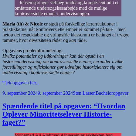
Jensen springer vel-begrundet og kompe-tent ud i et
omfattende undersøgelsesarbejde med de mulige
kontroversielle emner i undervisningen.
Maria (th) & Nicole
er stødt på forskellige lærerreaktioner i
praktikkerne, når kontroversielle emner er kommet på tale – men
netop det respektable og ytringsfrie klasserum er betinget af trygge
rammer, hvor diversiteten råder og
kan
råde.
Opgavens problemformulering:
Hvilke potentialer og udfordringer kan der opstå i en
historieundervisning om kontroversielle emner, herunder hvilke
forestillinger og refleksioner gør udvalgte historielærere sig om
undervisning i kontroversielle emner?
Tjek opgaven her
.
Udgivet
Forfatter
Kategorier
9. september 2024
9. september 2024
Sten Larsen
Bacheloropgaver
i
Spændende titel på opgaven: “Hvordan
Oplever Minoritetselever Historie-
faget?”
Mohamad Ali Alahmad Alhussein er arkitekten bag