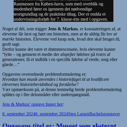
Rasmussen fra Køben-havn, som med overblik og
modenhed fører os igennem det nødvendige
teorigrundlag og de praktiske tiltag. Der er endda et
undervisningsforløb for 7. klasse-trin med i opgaven.
Noget af dét, som trigger
Jens & Markus
, er konstateringen af, at
eleverne får læst og hørt om historien, men at de aldrig får lov
at
mærke
historien. Eleverne ved knap nok, hvad den skal bruges til,
groft sagt.
Derfor kunne det være et drømmescenarie, hvis eleverne kunne
“lytte – og gennem et medie der afspejler følelser på tværs af
generationer, få et indblik i en specifik følelse af vrede, sorg eller
glæde…”
Opgavens overordnede problemformulering er:
Hvordan kan musik anvendes i historiefaget til at kvalificere
elevernes historiebevidsthed og forståelse?
Vær opmærksom på, at denne temmelig brede problemformulering
splittes op i fire delområder eller underspørgsmål.
Jens & Markus’ opgave ligger her
:
Udgivet
Forfatter
Kategorier
8. september 2024
8. september 2024
Sten Larsen
Bacheloropgaver
i
Opgavens titel er: Museet som eksternt