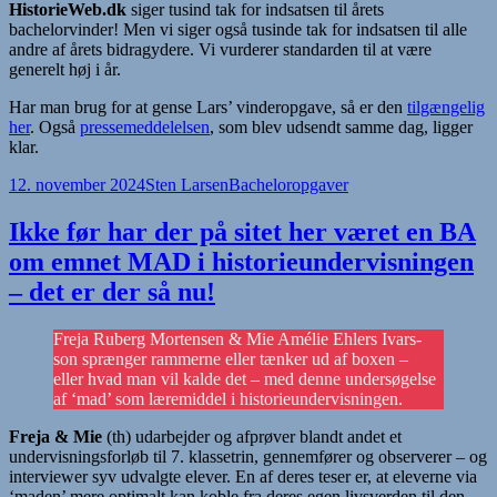
HistorieWeb.dk
siger tusind tak for indsatsen til årets
bachelorvinder! Men vi siger også tusinde tak for indsatsen til alle
andre af årets bidragydere. Vi vurderer standarden til at være
generelt høj i år.
Har man brug for at gense Lars’ vinderopgave, så er den
tilgængelig
her
. Også
pressemeddelelsen
, som blev udsendt samme dag, ligger
klar.
Udgivet
Forfatter
Kategorier
12. november 2024
Sten Larsen
Bacheloropgaver
i
Ikke før har der på sitet her været en BA
om emnet MAD i historieundervisningen
– det er der så nu!
Freja Ruberg Mortensen & Mie Amélie Ehlers Ivars-
son sprænger rammerne eller tænker ud af boxen –
eller hvad man vil kalde det – med denne undersøgelse
af ‘mad’ som læremiddel i historieundervisningen.
Freja & Mie
(th) udarbejder og afprøver blandt andet et
undervisningsforløb til 7. klassetrin, gennemfører og observerer – og
interviewer syv udvalgte elever. En af deres teser er, at eleverne via
‘maden’ mere optimalt kan koble fra deres egen livsverden til den