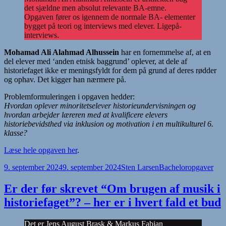
det sjældne men absolut relevante BA-emne.
Opgaven fører os igennem de normale BA- elementer
bygget på teori og interviews med elever. Ligepå-
interviews.
Mohamad Ali Alahmad Alhussein
har en fornemmelse af, at en
del elever med ‘anden etnisk baggrund’ oplever, at dele af
historiefaget ikke er meningsfyldt for dem på grund af deres rødder
og ophav. Det kigger han nærmere på.
Problemformuleringen i opgaven hedder:
Hvordan oplever minoritetselever historieundervisningen og
hvordan arbejder læreren med at kvalificere elevers
historiebevidsthed via inklusion og motivation i en multikulturel 6.
klasse?
Læse hele opgaven her
.
Udgivet
Forfatter
Kategorier
9. september 2024
9. september 2024
Sten Larsen
Bacheloropgaver
i
Er der før skrevet “Om brugen af musik i
historiefaget”? – her er i hvert fald et bud
Det er Jens August Brask & Markus Fabian