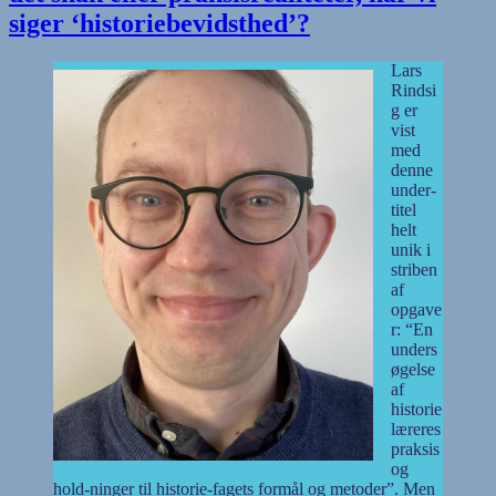
siger ‘historiebevidsthed’?
Lars
Rindsi
g er
vist
med
denne
under-
titel
helt
unik i
striben
af
opgave
r: “En
unders
øgelse
af
historie
læreres
praksis
og
hold-ninger til historie-fagets formål og metoder”. Men