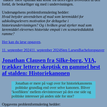
fortid, de beskæftiger sig med i undervisningen.
Undersøgelsens problemformulering hedder:
Hvad betyder anvendelsen af mad som læremiddel for
udskolingselevers motivation for deltagelse i
historieundervisningen? Og i hvilken grad styrker mad som
læremiddel elevernes historiske empati i en scenariedidaktisk
ramme?
Her kan du læse opgaven
.
Udgivet
Forfatter
Kategorier
11. september 2024
11. september 2024
Sten Larsen
Bacheloropgaver
i
Jonathan Clausen fra Silke-borg, VIA,
trækker lettere skeptisk en gammel hest
af stalden: Historiekanonen
Jonathan er mere på vagt over for historiekanonens
politiske grundlag end over selve kanonen. Bliver
‘konflikten’ mellem elevinteresser på den ene side og
politiske interesser på anden side for stor?
Opgavens problemformulering hedder: