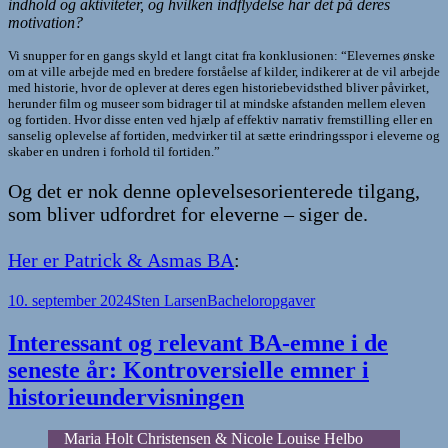
indhold og aktiviteter, og hvilken indflydelse har det på deres
motivation?
Vi snupper for en gangs skyld et langt citat fra konklusionen: “Elevernes ønske
om at ville arbejde med en bredere forståelse af kilder, indikerer at de vil arbejde
med historie, hvor de oplever at deres egen historiebevidsthed bliver påvirket,
herunder film og museer som bidrager til at mindske afstanden mellem eleven
og fortiden. Hvor disse enten ved hjælp af effektiv narrativ fremstilling eller en
sanselig oplevelse af fortiden, medvirker til at sætte erindringsspor i eleverne og
skaber en undren i forhold til fortiden.”
Og det er nok denne oplevelsesorienterede tilgang,
som bliver udfordret for eleverne – siger de.
Her er Patrick & Asmas BA
:
Udgivet
Forfatter
Kategorier
10. september 2024
Sten Larsen
Bacheloropgaver
i
Interessant og relevant BA-emne i de
seneste år: Kontroversielle emner i
historieundervisningen
Maria Holt Christensen & Nicole Louise Helbo