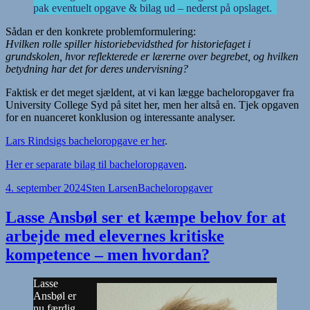
pak eventuelt opgave & bilag ud – nederst på opslaget.
Sådan er den konkrete problemformulering:
Hvilken rolle spiller historiebevidsthed for historiefaget i
grundskolen, hvor reflekterede er lærerne over begrebet, og hvilken
betydning har det for deres undervisning?
Faktisk er det meget sjældent, at vi kan lægge bacheloropgaver fra
University College Syd på sitet her, men her altså en. Tjek opgaven
for en nuanceret konklusion og interessante analyser.
Lars Rindsigs bacheloropgave er her
.
Her er separate bilag til bacheloropgaven
.
Udgivet
Forfatter
Kategorier
4. september 2024
Sten Larsen
Bacheloropgaver
i
Lasse Ansbøl ser et kæmpe behov for at
arbejde med elevernes kritiske
kompetence – men hvordan?
Lasse
Ansbøl er
nu færdig