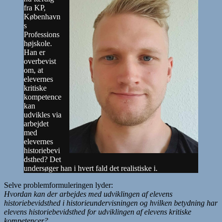
fra KP,
København
s
Professions
højskole.
Han er
overbevist
om, at
elevernes
kritiske
kompetence
kan
udvikles via
arbejdet
med
elevernes
historiebevi
dsthed? Det
undersøger han i hvert fald det realistiske i.
Selve problemformuleringen lyder:
Hvordan kan der arbejdes med udviklingen af elevens
historiebevidsthed i historieundervisningen og hvilken betydning har
elevens historiebevidsthed for udviklingen af elevens kritiske
kompetencer?