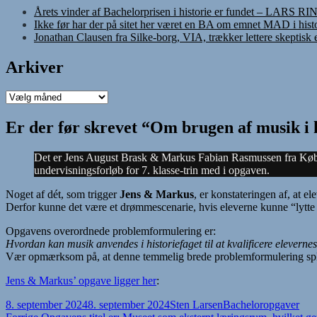
Årets vinder af Bachelorprisen i historie er fundet – LARS R
Ikke før har der på sitet her været en BA om emnet MAD i histo
Jonathan Clausen fra Silke-borg, VIA, trækker lettere skeptisk
Arkiver
Arkiver
Er der før skrevet “Om brugen af musik i hi
Det er Jens August Brask & Markus Fabian Rasmussen fra Køben
undervisningsforløb for 7. klasse-trin med i opgaven.
Noget af dét, som trigger
Jens & Markus
, er konstateringen af, at e
Derfor kunne det være et drømmescenarie, hvis eleverne kunne “lytte – 
Opgavens overordnede problemformulering er:
Hvordan kan musik anvendes i historiefaget til at kvalificere elevernes
Vær opmærksom på, at denne temmelig brede problemformulering splitt
Jens & Markus’ opgave ligger her
:
Udgivet
Forfatter
Kategorier
8. september 2024
8. september 2024
Sten Larsen
Bacheloropgaver
i
Forrige