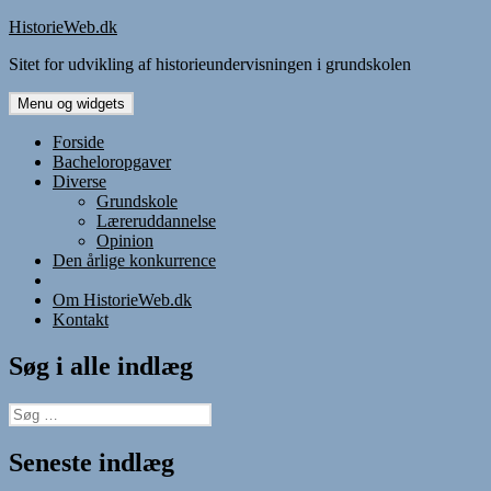
Hop
HistorieWeb.dk
til
Sitet for udvikling af historieundervisningen i grundskolen
indhold
Menu og widgets
Forside
Bacheloropgaver
Diverse
Grundskole
Læreruddannelse
Opinion
Den årlige konkurrence
Om HistorieWeb.dk
Kontakt
Søg i alle indlæg
Søg
efter:
Seneste indlæg