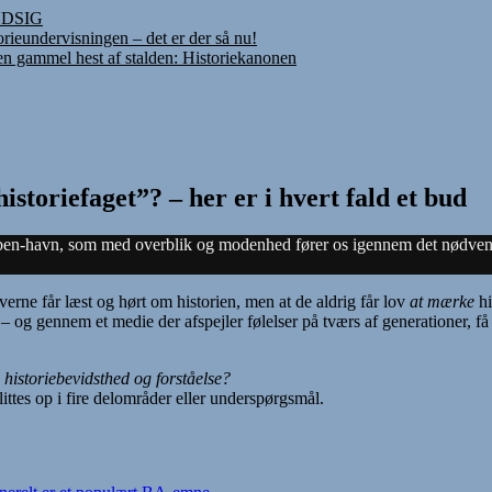
INDSIG
rieundervisningen – det er der så nu!
 en gammel hest af stalden: Historiekanonen
storiefaget”? – her er i hvert fald et bud
-havn, som med overblik og modenhed fører os igennem det nødvendige
leverne får læst og hørt om historien, men at de aldrig får lov
at mærke
hi
og gennem et medie der afspejler følelser på tværs af generationer, få e
 historiebevidsthed og forståelse?
es op i fire delområder eller underspørgsmål.