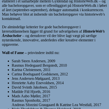
etableret i et samarbejde mellem Gyldendal og HistorieWeb.dk – og
alle bacheloropgaver, som er offentliggjort på HistorieWeb.dk i løbet
af året (september-september), deltager automatisk i konkurrencen.
Man behøver blot at indsende sin bacheloropgave via historieweb’s
kontaktmail.
De almindelige kriterier for gode bacheloropgaver i
læreruddannelsen ligger til grund for udvælgelsen af
HistorieWeb’s
Årsbachelor
– og derudover vil der blive lagt vægt på særlige
nytænkende, innovative, anderledes eller kreative elementer i
opgaverne.
Wall of Fame –
prisvindere indtil nu:
Sarah Steen Andersen, 2009
Rasmus Hedegaard Bergstedt, 2010
Karina Christensen, 2011
Carina Boelsgaard Godskesen, 2012
Jens Andersen-Mølgaard, 2013
Henriette Aaby Enevoldsen, 2014
David Svinth Jakobsen, 2015
Matilde Fiil Hjorth, 2016
Mads Aabo Møller, 2017
Rasmus Sponholtz, 2017
Andreas Sforzini Graugaard & Katrine Lea Westfall, 2017