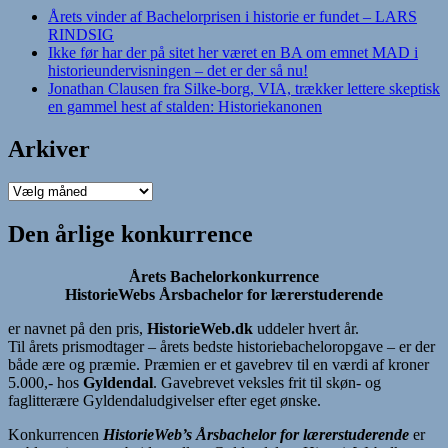
Årets vinder af Bachelorprisen i historie er fundet – LARS
RINDSIG
Ikke før har der på sitet her været en BA om emnet MAD i
historieundervisningen – det er der så nu!
Jonathan Clausen fra Silke-borg, VIA, trækker lettere skeptisk
en gammel hest af stalden: Historiekanonen
Arkiver
Arkiver
Den årlige konkurrence
Årets Bachelorkonkurrence
HistorieWebs Årsbachelor for lærerstuderende
er navnet på den pris,
HistorieWeb.dk
uddeler hvert år.
Til årets prismodtager – årets bedste historiebacheloropgave – er der
både ære og præmie. Præmien er et gavebrev til en værdi af kroner
5.000,- hos
Gyldendal
. Gavebrevet veksles frit til skøn- og
faglitterære Gyldendaludgivelser efter eget ønske.
Konkurrencen
HistorieWeb’s Årsbachelor for lærerstuderende
er