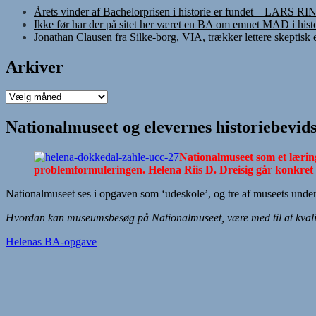
Årets vinder af Bachelorprisen i historie er fundet – LARS R
Ikke før har der på sitet her været en BA om emnet MAD i histo
Jonathan Clausen fra Silke-borg, VIA, trækker lettere skeptisk
Arkiver
Arkiver
Nationalmuseet og elevernes historiebevids
Nationalmuseet som et læring
problemformuleringen. Helena Riis D. Dreisig går konkret 
Nationalmuseet ses i opgaven som ‘udeskole’, og tre af museets unde
Hvordan kan museumsbesøg på Nationalmuseet, være med til at kvalif
Helenas BA-opgave