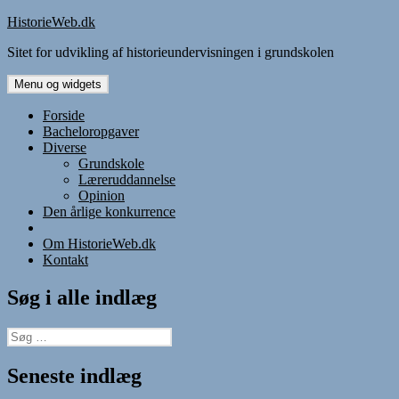
Hop
HistorieWeb.dk
til
Sitet for udvikling af historieundervisningen i grundskolen
indhold
Menu og widgets
Forside
Bacheloropgaver
Diverse
Grundskole
Læreruddannelse
Opinion
Den årlige konkurrence
Om HistorieWeb.dk
Kontakt
Søg i alle indlæg
Søg
efter:
Seneste indlæg