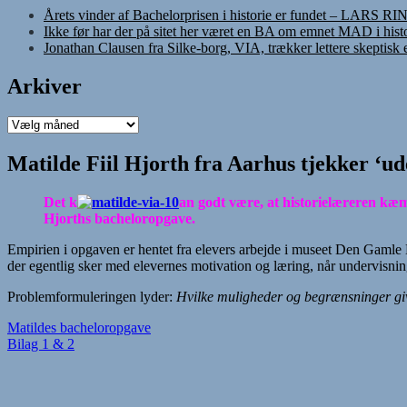
Årets vinder af Bachelorprisen i historie er fundet – LARS R
Ikke før har der på sitet her været en BA om emnet MAD i histo
Jonathan Clausen fra Silke-borg, VIA, trækker lettere skeptisk
Arkiver
Arkiver
Matilde Fiil Hjorth fra Aarhus tjekker ‘u
Det k
an godt være, at historielæreren kæm
Hjorths bacheloropgave.
Empirien i opgaven er hentet fra elevers arbejde i museet Den Gamle By 
der egentlig sker med elevernes motivation og læring, når undervisn
Problemformuleringen lyder:
Hvilke muligheder og begrænsninger giver
Matildes bacheloropgave
Bilag 1 & 2