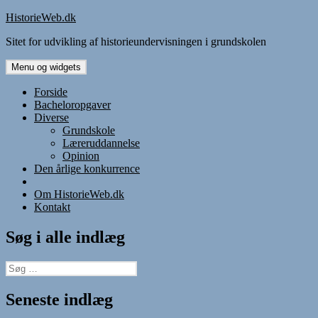
Hop
HistorieWeb.dk
til
Sitet for udvikling af historieundervisningen i grundskolen
indhold
Menu og widgets
Forside
Bacheloropgaver
Diverse
Grundskole
Læreruddannelse
Opinion
Den årlige konkurrence
Om HistorieWeb.dk
Kontakt
Søg i alle indlæg
Søg
efter:
Seneste indlæg