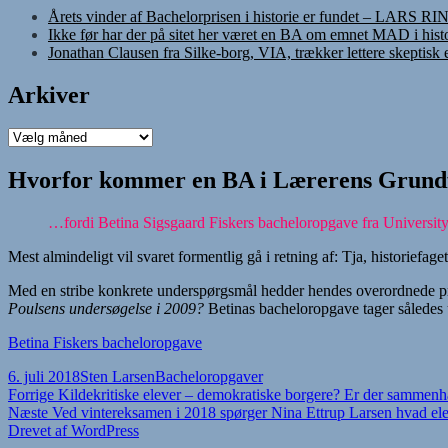
Årets vinder af Bachelorprisen i historie er fundet – LARS R
Ikke før har der på sitet her været en BA om emnet MAD i histo
Jonathan Clausen fra Silke-borg, VIA, trækker lettere skeptisk
Arkiver
Arkiver
Hvorfor kommer en BA i Lærerens Grundfag
…fordi Betina Sigsgaard Fiskers bacheloropgave fra University Co
Mest almindeligt vil svaret formentlig gå i retning af: Tja, historiefag
Med en stribe konkrete underspørgsmål hedder hendes overordnede 
Poulsens undersøgelse i 2009?
Betinas bacheloropgave tager således 
Betina Fiskers bacheloropgave
Udgivet
Forfatter
Kategorier
6. juli 2018
Sten Larsen
Bacheloropgaver
i
Indlægsnavigation
Forrige
Forrige
Kildekritiske elever – demokratiske borgere? Er der sammenh
Næste
indlæg:
Næste
Ved vintereksamen i 2018 spørger Nina Ettrup Larsen hvad eleve
indlæg:
Drevet af WordPress