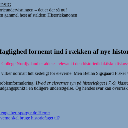
INDSIG
rieundervisningen – det er der så nu!
 en gammel hest af stalden: Historiekanonen
lighed fornemt ind i rækken af nye histori
llege Nordjylland er aldeles relevant i den historiedidaktiske diskussi
et virker normalt lidt kedeligt for eleverne. Men Betina Sigsgaard Fisker 
problemformulering:
Hvad er elevernes syn på historiefaget i 7.-9. klass
udgangspunkt i en tidligere undersøgelse. Og hendes svar kan overrask
ænge her, spørger de Herrer
rne skal bruge historiefaget til?