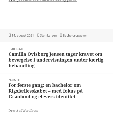
Udgivet
Forfatter
Kategorier
14. august 2021
Sten Larsen
Bacheloropgaver
i
Indlægsnavigation
FORRIGE
Camilla Ovisborg Jensen tager kravet om
Forrige
bevægelse i undervisningen under kærlig
indlæg:
behandling
NÆSTE
For første gang: en bachelor om
Næste
Rigsfællesskabet – med fokus på
indlæg:
Grønland og elevers identitet
Drevet af WordPress