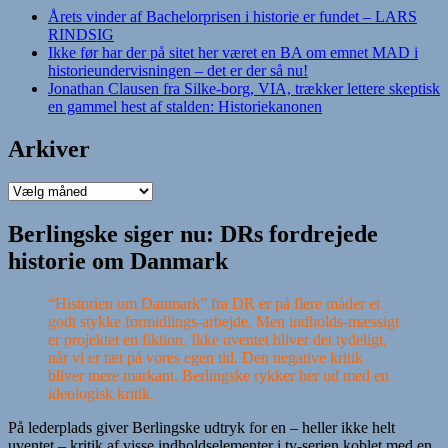
Årets vinder af Bachelorprisen i historie er fundet – LARS
RINDSIG
Ikke før har der på sitet her været en BA om emnet MAD i
historieundervisningen – det er der så nu!
Jonathan Clausen fra Silke-borg, VIA, trækker lettere skeptisk
en gammel hest af stalden: Historiekanonen
Arkiver
Arkiver
Berlingske siger nu: DRs fordrejede
historie om Danmark
“Historien
om Danmark” fra DR er på flere måder et
godt stykke formidlings-arbejde. Men indholds-mæssigt
er projektet en fiktion. Ikke uventet bliver det tydeligt,
når vi er tæt på vores egen tid. Den negative kritik
bliver mere markant. Berlingske rykker her ud med en
ideologisk kritik.
På lederplads giver Berlingske udtryk for en – heller ikke helt
uventet – kritik af visse indholdselementer i tv-serien koblet med en