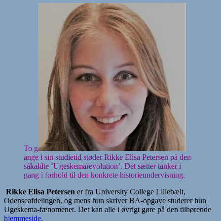
To g
ange i sin studietid støder Rikke Elisa Petersen på den
såkaldte ‘Ugeskemarevolution’. Det sætter tanker i
gang i forhold til den konkrete historieundervisning.
Rikke Elisa Petersen
er fra University College Lillebælt,
Odenseafdelingen, og mens hun skriver BA-opgave studerer hun
Ugeskema-fænomenet. Det kan alle i øvrigt gøre på den tilhørende
hjemmeside
.