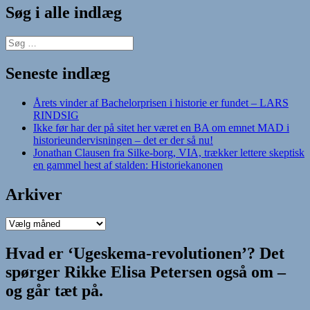
Søg i alle indlæg
Søg
efter:
Seneste indlæg
Årets vinder af Bachelorprisen i historie er fundet – LARS
RINDSIG
Ikke før har der på sitet her været en BA om emnet MAD i
historieundervisningen – det er der så nu!
Jonathan Clausen fra Silke-borg, VIA, trækker lettere skeptisk
en gammel hest af stalden: Historiekanonen
Arkiver
Arkiver
Hvad er ‘Ugeskema-revolutionen’? Det
spørger Rikke Elisa Petersen også om –
og går tæt på.